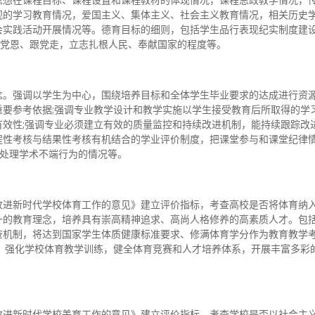
观的学习教育情况，爱国主义、集体主义、社会主义教育情况，相关历史
会实践活动开展情况等。德育目标的细则，包括学生品行表现纪实制度建
感党恩、跟党走，立志扎根人民、奉献国家的程度等。
念。强调以学生为中心，围绕培养目标和全体学生毕业要求的达成进行资
要参考依据;强调专业教学设计和教学实施以学生接受教育后所取得的学
效性;强调专业必须建立有效的质量监控和持续改进机制，能持续跟踪改
程性考核与结果性考核有机结合的学业评价制度，把课堂参与和课堂纪律
肃处理学术不端行为的情况等。
改进新时代学校体育工作的意见》建立评价指标，考查高校是否将体育纳
一的教育理念，培养具有崇高精神追求、高尚人格修养的高素质人才。包
查机制，将达到国家学生体质健康标准要求、修满体育学分作为教育教学
，强化学校体育教学训练，健全体育竞赛和人才培养体系，开展丰富多彩
改进新时代学校美育工作的意见》建立评价指标，考查学校是否以社会主