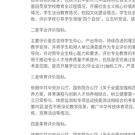
基因贯穿学校教育全过程情况，开展社会主义核心价值
情况，学生法治教育情况，校园文化建设情况，学生社
账，评价学校引导学生增强“四个自信”，立志听党话、
二是学业评价指标。
主要评价是否坚持学生中心、产出导向、持续改进的理
教学安排，并将学生和用人单位满意度作为专业评价的重
导向，并对照毕业生核心能力和要求，评价专业教育的有
用于推动专业人才培养质量不断提升，包括是否完善过
考查范围，是否开展学位论文(毕业设计)抽检工作，严
三是体育评价指标。
依据中共中央办公厅、国务院办公厅《关于全面加强和
养方案，体育课程与创新人才培养相结合，树立健康第
立日常参与、体质监测和专项运动技能测试相结合的考
要内容;是否不断深化教学改革，推广中华传统体育项目
练、竞赛活动等情况。
四是美育评价指标。
依据中共中央办公厅、国务院办公厅《关于全面加强和