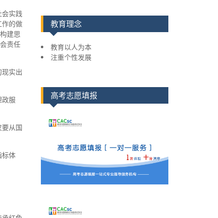
o
社会实践
r
工作的做
教育理念
:
。构建思
社会责任
教育以人为本
注重个性发展
的现实出
高考志愿填报
理政服
仅要从国
指标体
传承红色