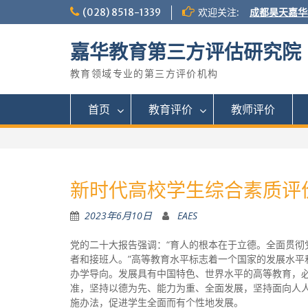
S
(028) 8518-1339
欢迎关注:
成都昊天嘉华
k
i
嘉华教育第三方评估研究院
p
t
教育领域专业的第三方评价机构
o
c
o
首页
教育评价
教师评价
n
t
e
n
t
新时代高校学生综合素质评
2023年6月10日
EAES
党的二十大报告强调：“育人的根本在于立德。全面贯
者和接班人。”高等教育水平标志着一个国家的发展水
办学导向。发展具有中国特色、世界水平的高等教育，
准，坚持以德为先、能力为重、全面发展，坚持面向人
施办法，促进学生全面而有个性地发展。