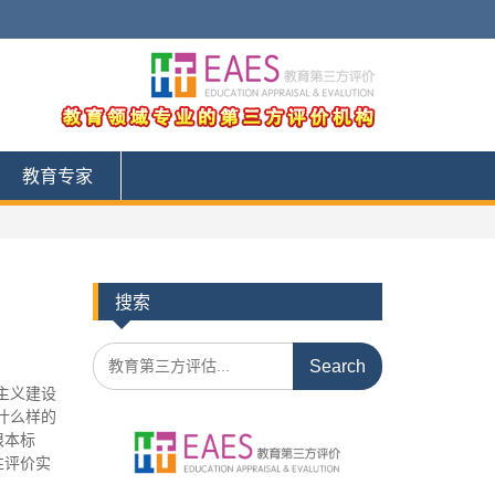
教育专家
搜索
S
e
主义建设
a
什么样的
r
根本标
c
性评价实
h
f