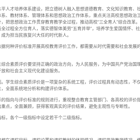
水平人才培养体系建设，把立德树人融入思想道德教育、文化知识教育、
体系、教材体系、管理体系和思想政治工作体系，重点关注高校思想政治
，把思想政治工作贯穿教育教学全过程，推动高校“三全育人”综合改革
全过程全方位育人，落实德智体美劳“五育并举”，培养学生爱国情怀、
，成为担当民族复兴大任的时代新人。
依据何种评价标准开展高校教育评价工作，都需要从时代需要和社会发展
生综合素质评价要坚持正确的政治方向，为人民服务，为中国共产党治国
开放和社会主义现代化建设服务。
则。学生综合素质评价是一项复杂的系统工程，评价过程具有动态性，不
性，全面系统地分析和构建评价体系。
标的指向与评价标准的规则进行，重视整合教育主管部门、各高校的评价
出重点，全面兼顾，获得客观真实的评价结果，避免主观性与专断性。
指标，各个一级指标中设定若干个二级指标。
思想在课程目标、课程设置和课程教材的体现情况，课程思政教学情况，