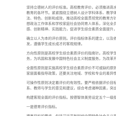
坚持立德树人的评价标准。高校教育评价，必须推进高
教育的各环节。紧紧围绕立德树人设计学科体系、教学
法、特色、创新和成效，推动高校全面贯彻党的教育方针
想政治工作体系和学校家庭社会协同育人体系，深化全员
感、创新精神、实践能力，促进学生综合素质全面提升
确立以人为本的评价原则。评价指标体系的建立，以及
发，遵循学生成长成才的客观规律。
方向性原则是高校学生综合素质评价的指南针。高校学
务，为巩固和发展中国特色社会主义制度服务，为改革
全面性原则是实施高校学生综合素质评价不可或缺的原
家层面看指导政策，还要关注地域、学校和专业的差异
可操作性原则决定着评价的有效性。要严格依据评价目
系、教师与学生的意见和建议，综合考虑诸种因素，突
构建客观全面的评价指标。按德智体美劳设定五个一级
一是德育评价指标。
德育目标的要求，包括习近平新时代中国特色社会主义