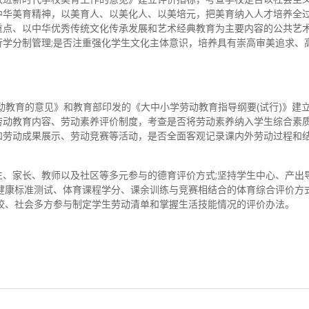
华美育精神，以美育人、以美化人、以美培元，把美育纳入人才培养全过
点、以中华优秀传统文化传承发展和艺术经典教育为主要内容的公共艺术
学分制管理;是否注重强化学生文化主体意识，培养具有崇高审美追求、
动教育的意见》和教育部印发的《大中小学劳动教育指导纲要(试行)》建
劳动教育内容、劳动素养评价制度，考查是否将劳动素养纳入学生综合素
和劳动成果展示、劳动竞赛等活动，是否全面客观记录课内外劳动过程和
、家长、教师以及社区等多元参与的德育评价方式;坚持学生中心、产出
健康标准测试、体育课程学分、课余训练与竞赛相结合的体育综合评价方式
校、社会多方参与制定学生劳动清单和掌握生活技能情况的评价办法。