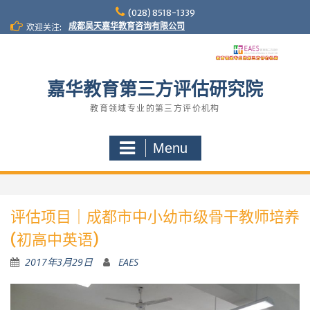
S
(028) 8518-1339
k
成都昊天嘉华教育咨询有限公司
欢迎关注:
i
p
t
o
嘉华教育第三方评估研究院
c
o
教育领域专业的第三方评价机构
n
t
Menu
e
n
t
评估项目｜成都市中小幼市级骨干教师培养
(初高中英语)
2017年3月29日
EAES