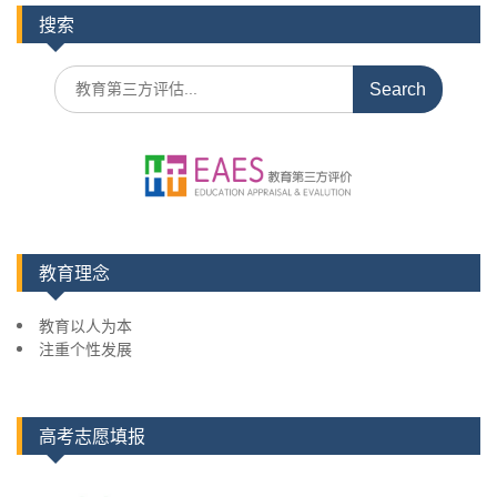
搜索
S
e
a
r
c
h
f
o
r
教育理念
:
教育以人为本
注重个性发展
高考志愿填报